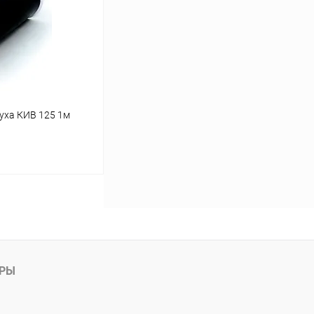
уха КИВ 125 1м
аться
Сравнение
Недоступно
АРЫ