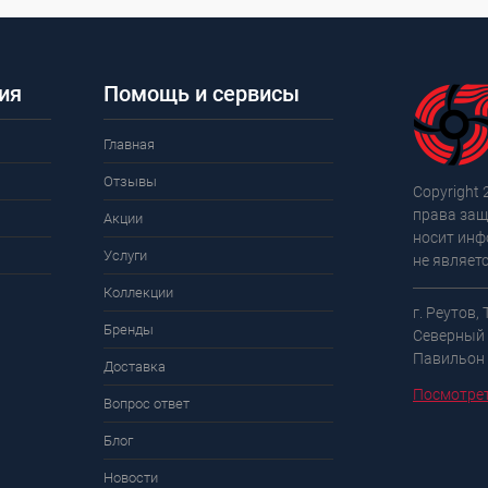
ия
Помощь и сервисы
Главная
Отзывы
Copyright 
права защ
Акции
носит инф
Услуги
не являет
Коллекции
г. Реутов,
Бренды
Северный 
Павильон
Доставка
Посмотрет
Вопрос ответ
Блог
Новости