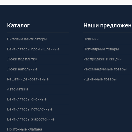
Каталог
Наши предложен
Бытовые вентиляторы
Новинки
Вентиляторы промышленные
Популярные товары
Люки под плитку
Распродажи и скидки
Люки напольные
Рекомендуемые товары
Решётки декоративные
Уцененные товары
Автоматика
Вентиляторы оконные
Вентиляторы потолочные
Вентиляторы жаростойкие
Приточные клапана