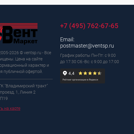
+7 (495) 762-67-65
Email:
postmaster@ventsp.ru
2005-2026 © ventsp.ru - Все
График работы Пн-Пт: с 9:00
ищены. Цена на сайте
до 17:30 Сб:-Вс: с 9:00 до 17:00
ормационный характер и
ся публичной офертой.
 ТК "Владимирский тракт"
проезд, 1, Линия 2
 П19
ь на карте