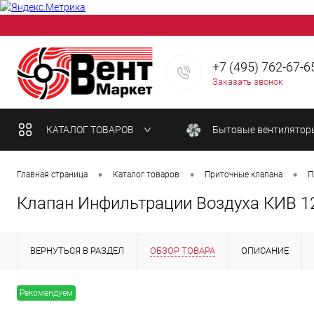
+7 (495) 762-67-6
Заказать звонок
КАТАЛОГ ТОВАРОВ
Бытовые вентилятор
Решётки декоративн
•
•
•
Главная страница
Каталог товаров
Приточные клапана
П
Клапан Инфильтрации Воздуха КИВ 12
Вентиляторы жарост
ВЕРНУТЬСЯ В РАЗДЕЛ
ОБЗОР ТОВАРА
ОПИСАНИЕ
Кухонные вытяжки
Рекомендуем
Расходные материалы