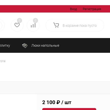
Вход
Регистрация
0
0
В корзине
пока
пусто
плитку
Люки напольные
Вентиляторы потолочные
rone
Проветриватели
Приточные установки
ии
2 100 ₽
/ шт