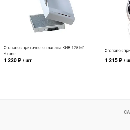
Оголовок приточного клапана КИВ 125 М1
Оголовок пр
Airone
1 220 ₽
1 215 ₽
/ шт
/ 
Подписаться
Купить в 1 клик
Сравнение
Купить в 1
В избранное
Недоступно
В избранн
СА